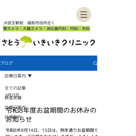
JR武生駅前・越前市役所近く
​胃カメラ・大腸カメラ・消化器内科・内科・外科
ブログ
診療日案内
全ての記事
6月21日
検査実績
診療日案内
令和8年度お盆期間のお休みの
診療案内
お知らせ
令和8年8月14日、15日は、例年通りお盆期間で休