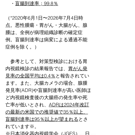
　・
盲腸到達率；99.8％
（*2020年6月1日〜2026年7月4日時
点。悪性腫瘍・胃がん・大腸がん、腺
腫は、全例が病理組織診断の確定症
例。盲腸到達率は病変による通過不能
症例を除く。）
　参考として、対策型検診における胃
内視鏡検診の結果報告では、
胃がん発
見率の全国平均は0.4％
と報告されてい
ます。また、大腸カメラの場合、腺腫
発見率(ADR)や盲腸到達率が高い医師ほ
ど内視鏡検査後の大腸癌の発生率や死
亡率が低いとされ、
ADRは2024年改訂
の最新の米国での推奨値で35％以上、
盲腸到達率は95％以上が望まれる
とさ
れています※。
※日本消化器内視鏡学会（JGES）、日