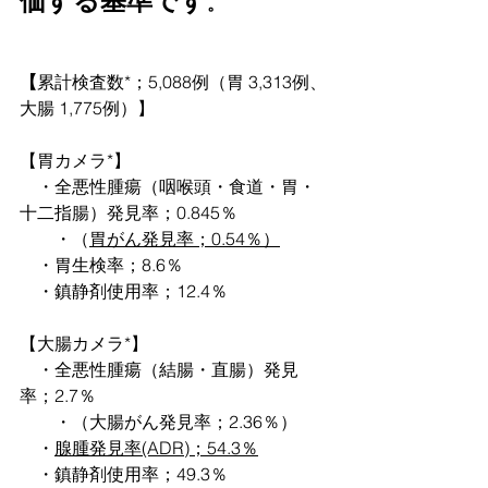
価する基準です
。
【
累計検査数*；5,088例（胃 3,313例、
大腸 1,775例）】
【胃カメラ*】
　・全悪性腫瘍（咽喉頭・食道・胃・
十二指腸）発見率；0.845％
　　・（
胃がん発見率；0.54％）
　・胃生検率；8.6％
　・鎮静剤使用率；12.4％
【大腸カメラ*】
　・全悪性腫瘍（結腸・直腸）発見
率；2.7％
　　・（大腸がん発見率；2.36％）
　・
腺腫発見率(ADR)；54.3％
　・鎮静剤使用率；49.3％