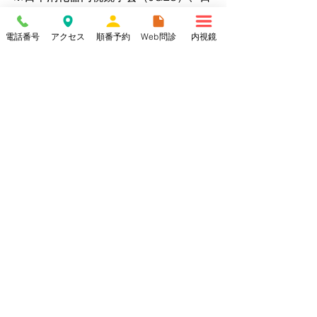
本消化管学会、日本消化器がん検診学
会、米国消化器内視鏡学会（ASGE）
電話番号
アクセス
順番予約
Web問診
内視鏡
大きな地図
〒915-0071
福井県越前市府中１丁目４-20
Tel;
0778-21-0310
Fax;
0778-21-0315
www.ikiikiclinic.jp