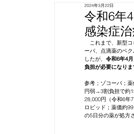
2024年3月22日
令和6年
感染症治
　これまで、
新型コ
ーバ、点滴薬のベク
したが、
令和6年4
負担が必要になりま
参考；ゾコーバ；薬価約
円弱→3割負担で約1
28,000円（令和6
ロビッド；薬価約99
の5日分の薬が処方