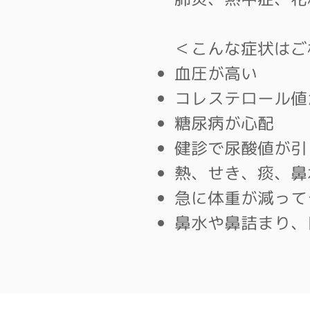
＜こんな症状はご
血圧が高い
コレステロール値
糖尿病が心配
健診で​尿酸値が
熱、せき、痰、鼻
急に体重が減って
​鼻水や鼻詰まり