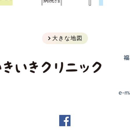
大きな地図
福
​e-m