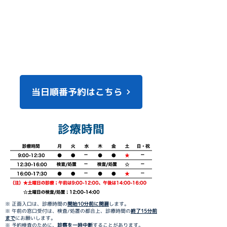
当日順番予約はこちら
診療時間
※ 正面入口は、診療時間の
開始10
分前に開扉
します。
※ 午前の窓口受付は、検査/処置の都合上、診療時間の
終了15分前
まで
にお願いします。
※ 予約検査のために、
診察を一時中断
することがあります。