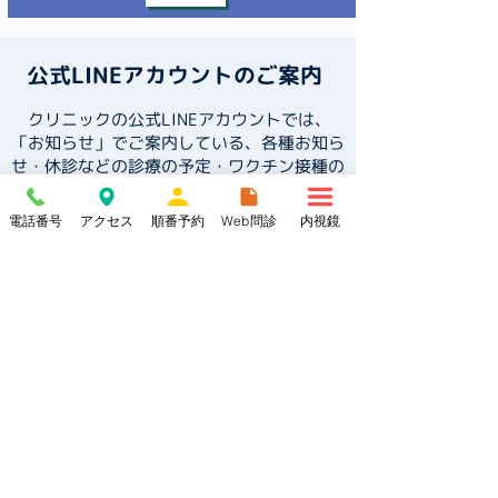
公式LINEアカウントのご案内
クリニックの公式LINEアカウント
では、
「お知らせ」でご案内している、各種お知ら
せ・休診などの診療の予定・ワクチン接種の
情報などを、リアルタイムで配信していま
す。
電話番号
アクセス
順番予約
Web問診
内視鏡
いち早く情報をご希望の方は、下の【友だ
ち追加】ボタンをクリック、またはQRコー
ドを読み取って、友達登録をお願いします。