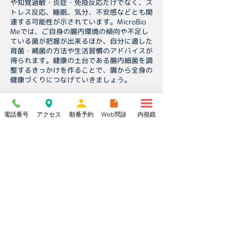
や知覚過敏・炎症・免疫反応だけでなく、ス
トレス反応、睡眠、気分、不安感などとも関
連する可能性が示されています。MicroBio
Meでは、ご自身の腸内環境の傾向や不足し
ている菌が把握が出来るほか、自分に適した
育菌・補菌の方法や生活習慣のアドバイスが
得られます。健康の土台である腸内細菌を調
整するきっかけを作ることで、腸から全身の
健康づくりにつなげていきましょう。
​詳細はこちらから((👆))
電話番号
アクセス
順番予約
Web問診
内視鏡