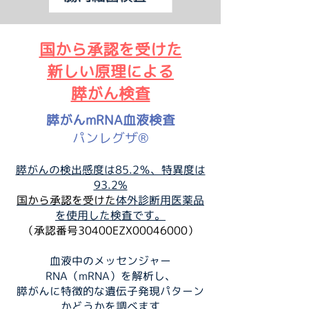
国から承認を受けた
新しい原理による
膵がん検査
膵がんmRNA血液検査
パンレグザ®
​膵がんの検出感度は85.2％、特異度は
93.2%
国から承認を受けた
体外診断用医薬品
を使用した検査です。
（承認番号30400EZX00046000）
血液中のメッセンジャー
RNA（mRNA）を解析し、
膵がんに特徴的な遺伝子発現パターン
かどうかを調べます