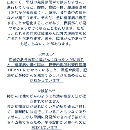
出にくく、
早期の発見は簡単ではありません
。
進行してくると、腹痛、食欲不振、腹部膨満感
（おなかが張る感じ）、黄疸、腰や背中の痛み
などが起こります。その他、急に糖尿病が発症
することや悪化することがあり、膵臓がんが見
つかるきっかけになることもあります。ただ
し、これらの症状は膵臓がん以外の理由でも起
こることがあります。また、膵臓がんであって
も起こらないことがあります。
≪原因≫*
血縁のある家族に膵がんになった人がいるこ
と、糖尿病や慢性膵炎、膵管内乳頭粘液性腫瘍
（IPMN）にかかっていること、喫煙や飲酒、肥
満などが膵がんを発生するリスクを高めること
がわかっています。
≪検診≫**
膵がんは他のがんのように
有効な検診方法が確
立されていません。
また初期症状が現れにくいため早期発見が難し
く、診断時には進行していることも少なくあり
ません。しかし
早期に発見ができれば予後が大
きく改善できるため、早期診断が必要不可欠と
言われています。