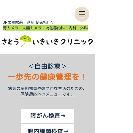
JR武生駅前・越前市役所近く
​胃カメラ・大腸カメラ・消化器内科・内科・外科
＜自由診療＞
一歩先の健康管理を！
​病気の早期発見や健やかな生活のための、
保険適応外のメニューです。
膵がん検査→
腸内細菌検査→​