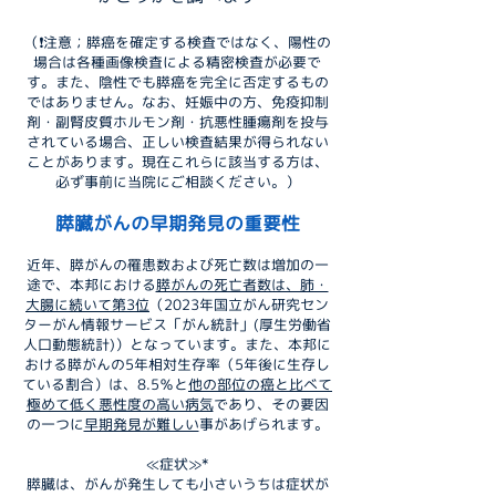
（❗注意；膵癌を確定する検査ではなく、陽性の
場合は各種画像検査による精密検査が必要で
す。また、陰性でも膵癌を完全に否定するもの
ではありません。なお、妊娠中の方、免疫抑制
剤・副腎皮質ホルモン剤・抗悪性腫瘍剤を投与
されている場合、正しい検査結果が得られない
ことがあります。現在これらに該当する方は、
必ず事前に当院にご相談ください。）
膵臓がんの早期発見の重要性
近年、膵がんの罹患数および死亡数は増加の一
途で、本邦における
膵がんの死亡者数は、肺・
大腸に続いて第3位
（2023年国立がん研究セン
ターがん情報サービス「がん統計」(厚生労働省
人口動態統計)）となっています。また、本邦に
おける膵がんの5年相対生存率（5年後に生存し
ている割合）は、8.5％と
他の部位の癌と比べて
極めて低く悪性度の高い病気
であり、その要因
の一つに
早期発見が難しい
事があげられます。
≪症状≫*
膵臓は、がんが発生しても小さいうちは症状が