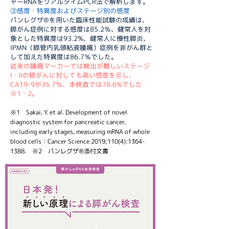
ャーRNAをリアルタイムPCR法で解析します。
③感度・特異度およびステージ別の感度
パンレグザ®を用いた臨床性能試験の成績は、
膵がん症例に対する感度は85.2％、健常人を対
象とした特異度は93.2%、健常人に慢性膵炎、
IPMN（膵管内乳頭粘液腫瘍）症例を非がん群と
して加えた特異度は86.7％でした。
従来の腫瘍マーカーでは検出が難しいステージ
Ⅰ・Ⅱの膵がんに対しても高い感度を示し、
CA19-9が35.7％、本検査では78.6%でした
※1・2。
※1 Sakai, Y. et al. Development of novel
diagnostic system for pancreatic cancer,
including early stages, measuring mRNA of whole
blood cells：Cancer Science 2019;110(4):
1364-
1388
.
※2 パンレグザ®添付文書