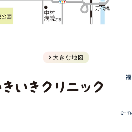
大きな地図
福
​e-m