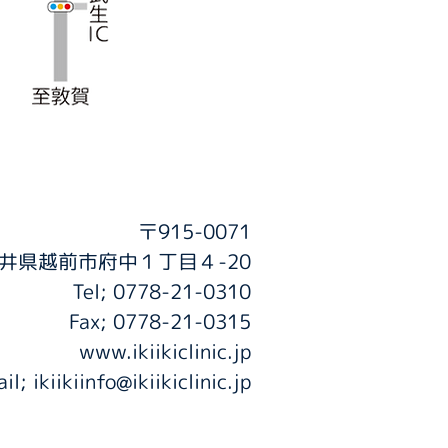
〒915-0071
井県越前市府中１丁目４-20
Tel; 0778-21-0310
Fax; 0778-21-0315
www.ikiikiclinic.jp
ail; ikiikiinfo@ikiikiclinic.jp